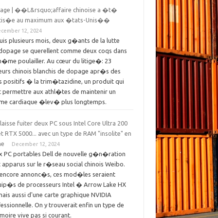
age | ��L&rsquo;affaire chinoise a �t�
itis�e au maximum aux �tats-Unis��
cember 12, 2024
is plusieurs mois, deux g�ants de la lutte
idopage se querellent comme deux coqs dans
�me poulailler. Au cœur du litige�: 23
eurs chinois blanchis de dopage apr�s des
s positifs � la trim�tazidine, un produit qui
 permettre aux athl�tes de maintenir un
hme cardiaque �lev� plus longtemps.
 laisse fuiter deux PC sous Intel Core Ultra 200
t RTX 5000... avec un type de RAM "insolite" en
me
December 12, 2024
x PC portables Dell de nouvelle g�n�ration
 apparus sur le r�seau social chinois Weibo.
 encore annonc�s, ces mod�les seraient
ip�s de processeurs Intel � Arrow Lake HX
ais aussi d'une carte graphique NVIDIA
essionnelle. On y trouverait enfin un type de
ire vive pas si courant.