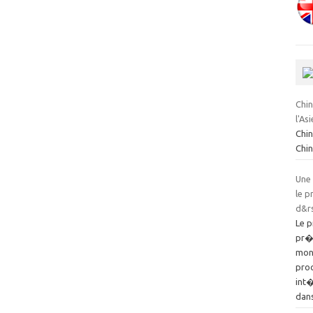
Chin
l'Asi
Chin
Chin
Une 
le 
d&rs
Le 
pr�s
mon
pro
int�
dans