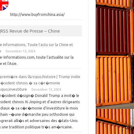
http://www.buyfromchina.asia/
Revue de Presse – Chine
e Informations, Toute l'actu sur la Chine et
e
December 15, 2024
e-Informations.com, toute l'actualite sur la
e et l'Asie.
premi�re dans l&rsquo;histoire | Trump invite
pr�sident chinois � sa c�r�monie
quo;investiture
December 13, 2024
pr�sident d�sign� Donald Trump a invit� le
ident chinois Xi Jinping et d’autres dirigeants
diaux � sa c�r�monie d’investiture le mois
chain –�une d�marche peu orthodoxe qui
grerait alli�s et adversaires des �tats-Unis
 une tradition politique tr�s am�ricaine.