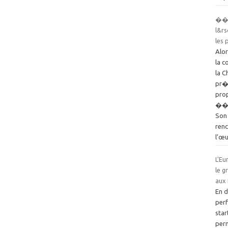
��D
l&r
les 
Alo
la 
la C
pr�s
prop
��t
Son 
renc
l’œ
L'E
le g
aux
En 
perf
star
perm