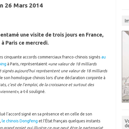
ion 26 Mars 2014
I
 entamé une visite de trois jours en France,
 à Paris ce mercredi.
es cinquante accords commerciaux franco-chinois signés
au
ping
à Paris, représentaient
«une valeur de 18 milliards
é signés aujourd’hui représentent une valeur de 18 milliards
é de son homologue chinois lors d’une déclaration conjointe à
ats, c’est de l’emploi, de la croissance et surtout des
 viennent»
, a-t-il souligné.
lué l’accord signé en sa présence et en celle de son
V
,
le chinois Dongfeng
et l’État français quelques instants
d
un grand projet qui illustre ce que peut être le partenariat