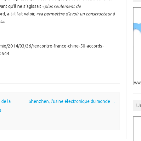
evant qu’il ne s’agissait
«plus seulement de
d, a-t-il fait valoir,
«va permettre d’avoir un constructeur à
s».
onomie/2014/03/26/rencontre-france-chine-50-accords-
90544
 de la
Shenzhen, l’usine électronique du monde
→
U
e