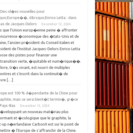
es id�es nouvelles pour
squo;Europe��, d&rsquo;Enrico Letta : dans
pas de Jacques Delors
December 12, 2024
rs que l’Union europ�enne peine � affronter
concurrence �conomique des �tats-Unis et de
hine, l’ancien pr�sident du Conseil italien et
ident de l’Institut Jacques-Delors Enrico Letta
ose des pistes pour financer une
ransition verte, �quitable et num�rique��.
livre, tr�s vivant, est nourri de multiples
ontres et s’inscrit dans la continuit� de
uvre […]
urope est 100 % d�pendante de la Chine pour
raphite, mais ce sera bient�t termin�, gr�ce
 Pays-Bas
December 12, 2024
d�veloppant un nouveau mat�riau plus
ormant et �cologique que le graphite, la
t-up n�erlandaise CarbonX est sur le point de
ettre � l'Europe de s'affranchir de la Chine.