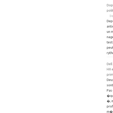
Dop
pol
De
Depu
ant
un m
nag
test
peut
ryt
Dell
HX e
pri
Deu
sont
Pas
�qu
�, m
prof
m�mo