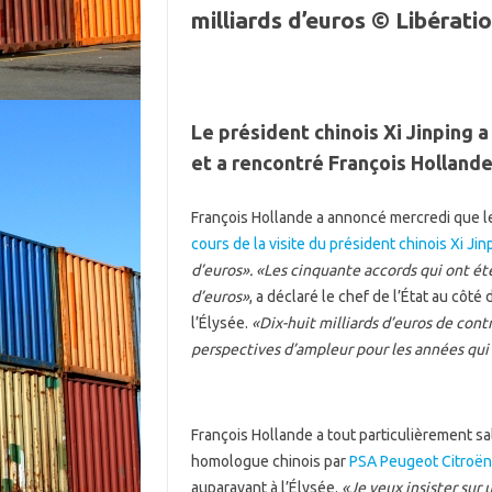
milliards d’euros © Libérat
Le président chinois Xi Jinping a
et a rencontré François Hollande
François Hollande a annoncé mercredi que l
cours de la visite du président chinois Xi Jin
d’euros». «Les cinquante accords qui ont ét
d’euros»
, a déclaré le chef de l’État au côt
l’Élysée.
«Dix-huit milliards d’euros de contr
perspectives d’ampleur pour les années qui
François Hollande a tout particulièrement sa
homologue chinois par
PSA Peugeot Citroën
auparavant à l’Élysée.
«Je veux insister sur 