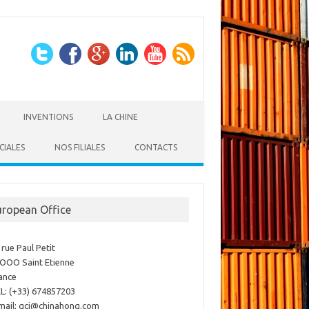
INVENTIONS
LA CHINE
CIALES
NOS FILIALES
CONTACTS
uropean Office
 rue Paul Petit
OOO Saint Etienne
ance
L: (+33) 674857203
mail: gci@chinahong.com