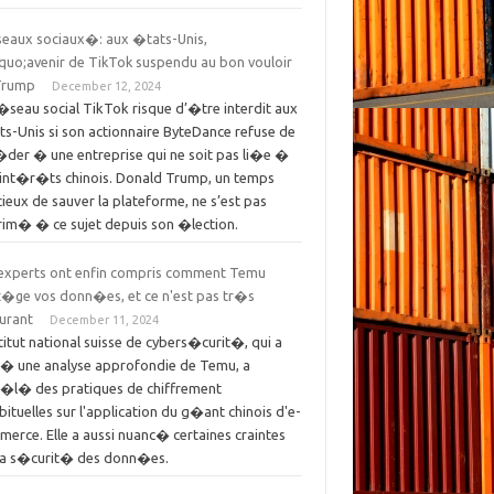
eaux sociaux�: aux �tats-Unis,
quo;avenir de TikTok suspendu au bon vouloir
Trump
December 12, 2024
�seau social TikTok risque d’�tre interdit aux
s-Unis si son actionnaire ByteDance refuse de
�der � une entreprise qui ne soit pas li�e �
 int�r�ts chinois. Donald Trump, un temps
ieux de sauver la plateforme, ne s’est pas
rim� � ce sujet depuis son �lection.
 experts ont enfin compris comment Temu
t�ge vos donn�es, et ce n'est pas tr�s
urant
December 11, 2024
stitut national suisse de cybers�curit�, qui a
� une analyse approfondie de Temu, a
�l� des pratiques de chiffrement
bituelles sur l'application du g�ant chinois d'e-
erce. Elle a aussi nuanc� certaines craintes
 la s�curit� des donn�es.