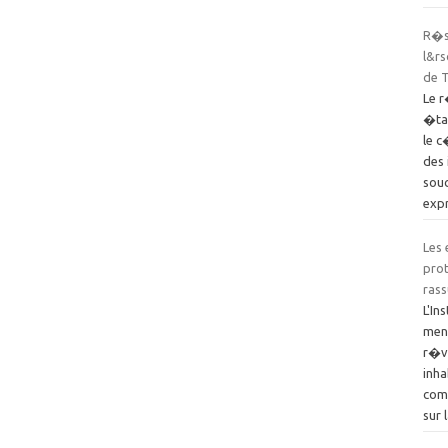
R�s
l&rs
de 
Le r
�tat
le c
des
souc
exp
Les
pro
rass
L'In
men
r�v
inha
comm
sur