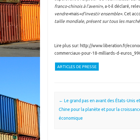
franco-chinois à l’avenir»
, a-t-il déclaré, rel
vendre»
mais
«d’investir ensemble».
Cet accor
taille mondiale, présent sur tous les marché
Lire plus sur: http://www.liberation.fr/ec
commerciaux-pour-18-milliards-d-euros_9
ARTICLES DE PRESSE
Post navigation
←
Le grand pas en avant des États-Unis et
Chine pour la planète et pour la croissanc
économique