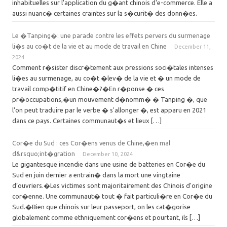
inhabituelles sur l'application du g�ant chinois d'e-commerce. Elle a
aussi nuanc� certaines craintes sur la s�curit� des donn�es.
Le �Tanping�: une parade contre les effets pervers du surmenage
li�s au co�t de la vie et au mode de travail en Chine
December 11,
2024
Comment r�sister discr�tement aux pressions soci�tales intenses
li�es au surmenage, au co�t �lev� de la vie et � un mode de
travail comp�titif en Chine�?�En r�ponse � ces
pr�occupations,�un mouvement d�nomm� � Tanping �, que
l'on peut traduire par le verbe � s'allonger �, est apparu en 2021
dans ce pays. Certaines communaut�s et lieux […]
Cor�e du Sud : ces Cor�ens venus de Chine,�en mal
d&rsquo;int�gration
December 10, 2024
Le gigantesque incendie dans une usine de batteries en Cor�e du
Sud en juin dernier a entrain� dans la mort une vingtaine
d’ouvriers.�Les victimes sont majoritairement des Chinois d'origine
cor�enne. Une communaut� tout � fait particuli�re en Cor�e du
Sud.�Bien que chinois sur leur passeport, on les cat�gorise
globalement comme ethniquement cor�ens et pourtant, ils […]