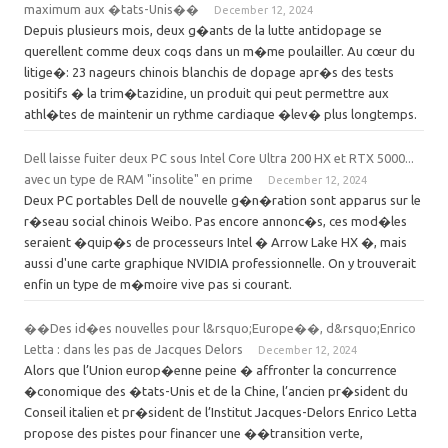
maximum aux �tats-Unis��
December 12, 2024
Depuis plusieurs mois, deux g�ants de la lutte antidopage se
querellent comme deux coqs dans un m�me poulailler. Au cœur du
litige�: 23 nageurs chinois blanchis de dopage apr�s des tests
positifs � la trim�tazidine, un produit qui peut permettre aux
athl�tes de maintenir un rythme cardiaque �lev� plus longtemps.
Dell laisse fuiter deux PC sous Intel Core Ultra 200 HX et RTX 5000...
avec un type de RAM "insolite" en prime
December 12, 2024
Deux PC portables Dell de nouvelle g�n�ration sont apparus sur le
r�seau social chinois Weibo. Pas encore annonc�s, ces mod�les
seraient �quip�s de processeurs Intel � Arrow Lake HX �, mais
aussi d'une carte graphique NVIDIA professionnelle. On y trouverait
enfin un type de m�moire vive pas si courant.
��Des id�es nouvelles pour l&rsquo;Europe��, d&rsquo;Enrico
Letta : dans les pas de Jacques Delors
December 12, 2024
Alors que l’Union europ�enne peine � affronter la concurrence
�conomique des �tats-Unis et de la Chine, l’ancien pr�sident du
Conseil italien et pr�sident de l’Institut Jacques-Delors Enrico Letta
propose des pistes pour financer une ��transition verte,