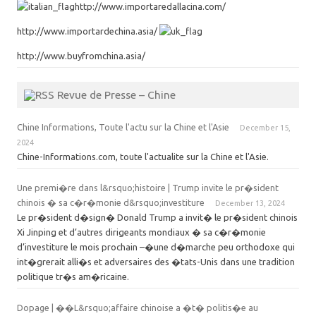
http://www.importaredallacina.com/
http://www.importardechina.asia/
http://www.buyfromchina.asia/
Revue de Presse – Chine
Chine Informations, Toute l'actu sur la Chine et l'Asie
December 15,
2024
Chine-Informations.com, toute l'actualite sur la Chine et l'Asie.
Une premi�re dans l&rsquo;histoire | Trump invite le pr�sident
chinois � sa c�r�monie d&rsquo;investiture
December 13, 2024
Le pr�sident d�sign� Donald Trump a invit� le pr�sident chinois
Xi Jinping et d’autres dirigeants mondiaux � sa c�r�monie
d’investiture le mois prochain –�une d�marche peu orthodoxe qui
int�grerait alli�s et adversaires des �tats-Unis dans une tradition
politique tr�s am�ricaine.
Dopage | ��L&rsquo;affaire chinoise a �t� politis�e au