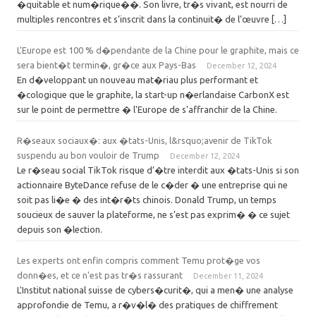
�quitable et num�rique��. Son livre, tr�s vivant, est nourri de
multiples rencontres et s’inscrit dans la continuit� de l’œuvre […]
L'Europe est 100 % d�pendante de la Chine pour le graphite, mais ce
sera bient�t termin�, gr�ce aux Pays-Bas
December 12, 2024
En d�veloppant un nouveau mat�riau plus performant et
�cologique que le graphite, la start-up n�erlandaise CarbonX est
sur le point de permettre � l'Europe de s'affranchir de la Chine.
R�seaux sociaux�: aux �tats-Unis, l&rsquo;avenir de TikTok
suspendu au bon vouloir de Trump
December 12, 2024
Le r�seau social TikTok risque d’�tre interdit aux �tats-Unis si son
actionnaire ByteDance refuse de le c�der � une entreprise qui ne
soit pas li�e � des int�r�ts chinois. Donald Trump, un temps
soucieux de sauver la plateforme, ne s’est pas exprim� � ce sujet
depuis son �lection.
Les experts ont enfin compris comment Temu prot�ge vos
donn�es, et ce n'est pas tr�s rassurant
December 11, 2024
L'Institut national suisse de cybers�curit�, qui a men� une analyse
approfondie de Temu, a r�v�l� des pratiques de chiffrement